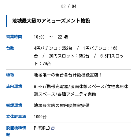
02
/
04
地域最大級のアミューズメント施設
10:00 ～ 22:45
営業時間
4円パチンコ：252台 / 1円パチンコ：168
台数
台 / 20円スロット：352台 / 6.8円スロッ
ト：79台
地域唯一の全台各台計数機設置店！
特徴
Wi-Fi/携帯充電器/漫画休憩スペース/女性専用休
店内環境
憩スペース/各種アメニティ完備
地域最大級の屋内喫煙室完備
喫煙環境
1000台
立体駐車場
P-WORLD
設置機種情
報