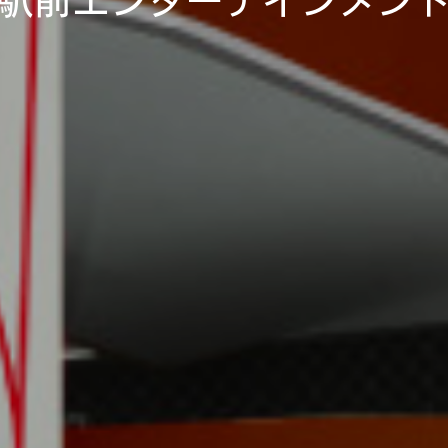
駅
前
エ
ン
タ
ー
テ
イ
ン
メ
ン