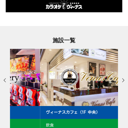
施設一覧


ヴィーナスカフェ（1F 中央）
ヴ
飲食
飲