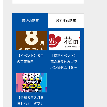
最近の記事
おすすめ記事
【イベント】８月
【ヴィーナスカフ
【特別イベント】
【イベント】3月の
の営業案内
ェ】2023年夏メニ
花の湯夏休みガラ
営業案内
ュースタート！
ポン抽選会【８月
８日（土）～８月
１６日（日）】
【イベント】１０
【令和８年８月８
月の営業案内
日】ハナキタプレ