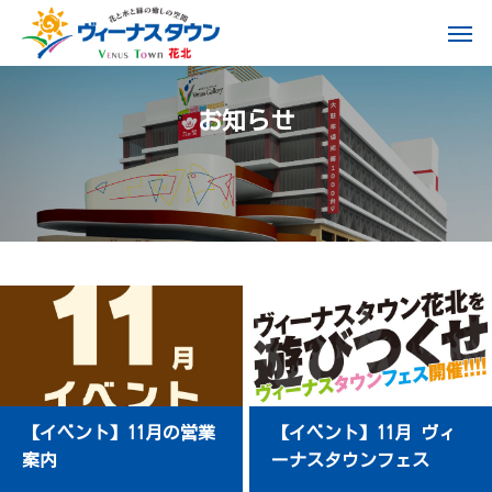
お
知
ら
せ
【イベント】11月の営業
【イベント】11月 ヴィ
案内
ーナスタウンフェス