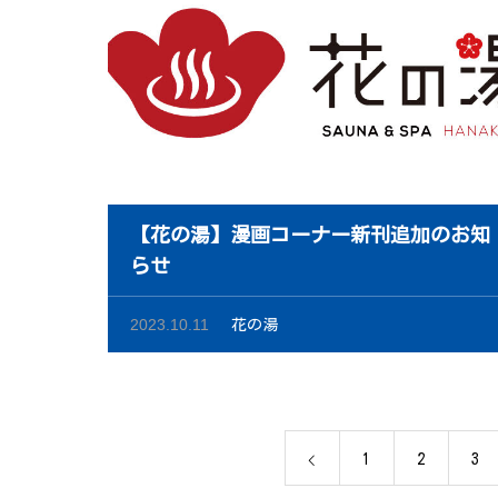
【花の湯】漫画コーナー新刊追加のお知
らせ
2023.10.11
花の湯
1
2
3