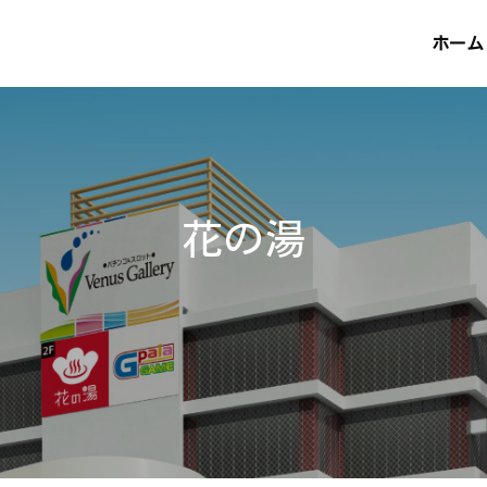
ホーム
花
の
湯