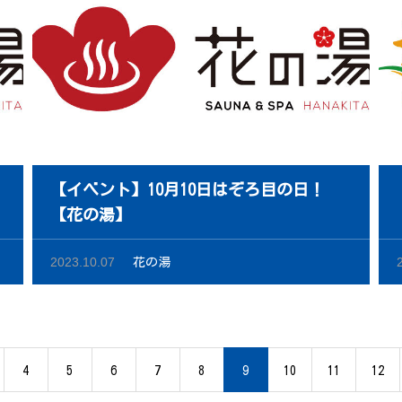
【イベント】10月10日はぞろ目の日！
【花の湯】
2023.10.07
花の湯
4
5
6
7
8
9
10
11
12