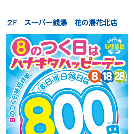
２F スーパー銭湯 花の湯花北店