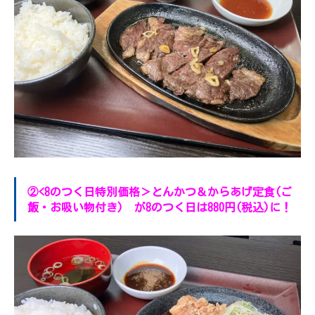
②<8のつく日特別価格＞とんかつ＆からあげ定食(ご
飯・お吸い物付き) が8のつく日は880円(税込)に！