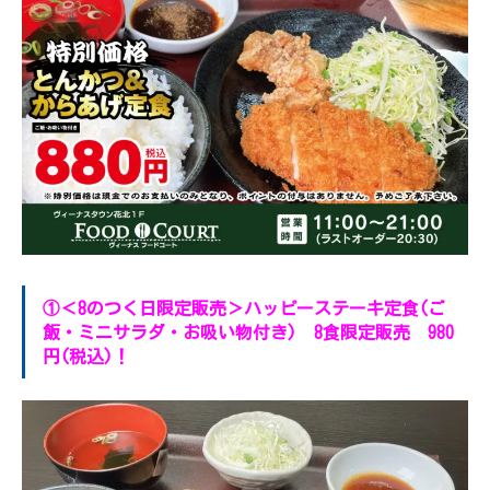
①＜8のつく日限定販売＞ハッピーステーキ定食(ご
飯・ミニサラダ・お吸い物付き) 8食限定販売 980
円(税込)！